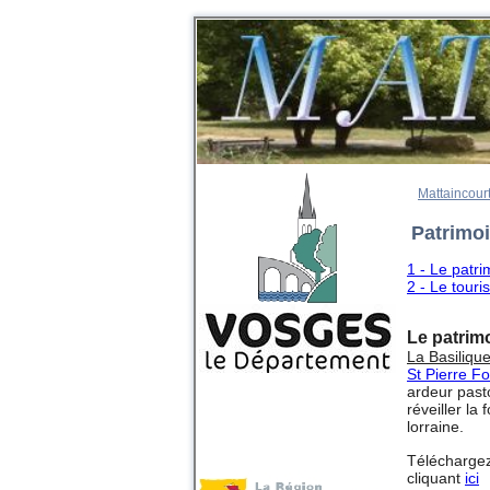
Mattaincour
Patrimoi
1 - Le patr
2 - Le tour
Le patrim
La Basilique
St Pierre Fo
ardeur past
réveiller la
lorraine.
Téléchargez
cliquant
ici