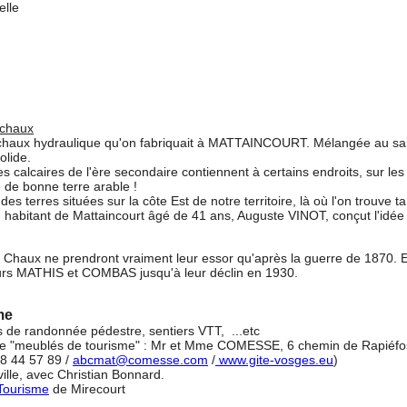
 chaux
 chaux hydraulique qu'on fabriquait à MATTAINCOURT. Mélangée au sa
olide.
es calcaires de l'ère secondaire contiennent à certains endroits, sur les
 de bonne terre arable !
 des terres situées sur la côte Est de notre territoire, là où l'on trouve t
 habitant de Mattaincourt âgé de 41 ans, Auguste VINOT, conçut l'idé
 Chaux ne prendront vraiment leur essor qu'après la guerre de 1870.
E
urs MATHIS et COMBAS jusqu'à leur déclin
en 1930.
me
s de randonnée pédestre, sentiers VTT, ...etc
 de "meublés de tourisme" : Mr et Mme COMESSE, 6 chemin de Rapi
18 44 57 89 /
abcmat@comesse.com
/
www.gite-vosges.eu
)
 ville, avec Christian Bonnard.
 Tourisme
de Mirecourt