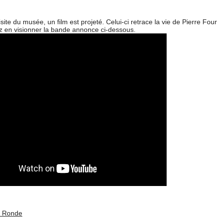
isite du musée, un film est projeté. Celui-ci retrace la vie de Pierre Four
 en visionner la bande annonce ci-dessous.
e Ronde