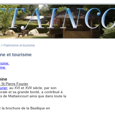
t
>
Patrimoine et tourisme
ne et tourisme
imoine
:
isme
oine
 St Pierre Fourier
urier
, au XVI et XVII siècle, par son
orale et sa grande bonté, a contribué à
 foi de Mattaincourt ainsi que dans toute la
 la brochure de la Basilique en